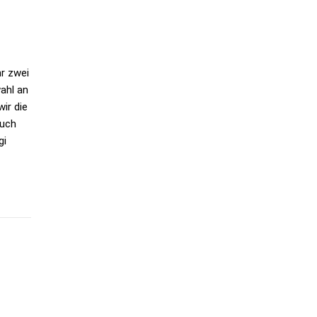
hr zwei
ahl an
ir die
auch
gi