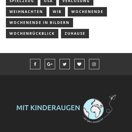
SPIELZEUG
USA
VERLOSUNG
WEIHNACHTEN
WIB
WOCHENENDE
WOCHENENDE IN BILDERN
WOCHENRÜCKBLICK
ZUHAUSE