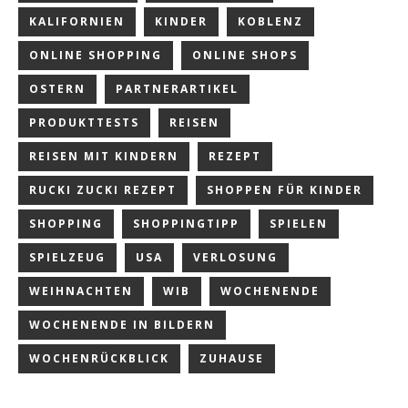
KALIFORNIEN
KINDER
KOBLENZ
ONLINE SHOPPING
ONLINE SHOPS
OSTERN
PARTNERARTIKEL
PRODUKTTESTS
REISEN
REISEN MIT KINDERN
REZEPT
RUCKI ZUCKI REZEPT
SHOPPEN FÜR KINDER
SHOPPING
SHOPPINGTIPP
SPIELEN
SPIELZEUG
USA
VERLOSUNG
WEIHNACHTEN
WIB
WOCHENENDE
WOCHENENDE IN BILDERN
WOCHENRÜCKBLICK
ZUHAUSE