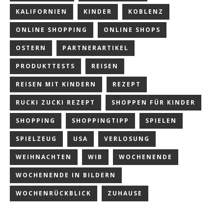
KALIFORNIEN
KINDER
KOBLENZ
ONLINE SHOPPING
ONLINE SHOPS
OSTERN
PARTNERARTIKEL
PRODUKTTESTS
REISEN
REISEN MIT KINDERN
REZEPT
RUCKI ZUCKI REZEPT
SHOPPEN FÜR KINDER
SHOPPING
SHOPPINGTIPP
SPIELEN
SPIELZEUG
USA
VERLOSUNG
WEIHNACHTEN
WIB
WOCHENENDE
WOCHENENDE IN BILDERN
WOCHENRÜCKBLICK
ZUHAUSE