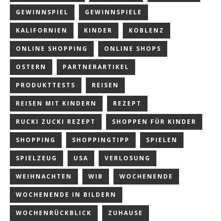
GEWINNSPIEL
GEWINNSPIELE
KALIFORNIEN
KINDER
KOBLENZ
ONLINE SHOPPING
ONLINE SHOPS
OSTERN
PARTNERARTIKEL
PRODUKTTESTS
REISEN
REISEN MIT KINDERN
REZEPT
RUCKI ZUCKI REZEPT
SHOPPEN FÜR KINDER
SHOPPING
SHOPPINGTIPP
SPIELEN
SPIELZEUG
USA
VERLOSUNG
WEIHNACHTEN
WIB
WOCHENENDE
WOCHENENDE IN BILDERN
WOCHENRÜCKBLICK
ZUHAUSE