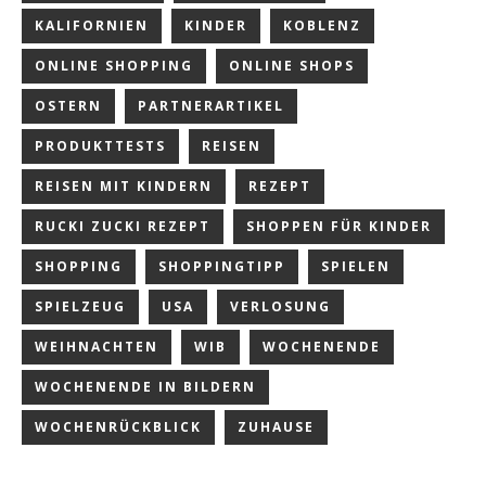
KALIFORNIEN
KINDER
KOBLENZ
ONLINE SHOPPING
ONLINE SHOPS
OSTERN
PARTNERARTIKEL
PRODUKTTESTS
REISEN
REISEN MIT KINDERN
REZEPT
RUCKI ZUCKI REZEPT
SHOPPEN FÜR KINDER
SHOPPING
SHOPPINGTIPP
SPIELEN
SPIELZEUG
USA
VERLOSUNG
WEIHNACHTEN
WIB
WOCHENENDE
WOCHENENDE IN BILDERN
WOCHENRÜCKBLICK
ZUHAUSE