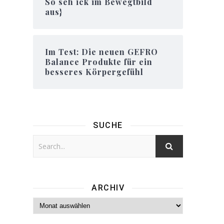
So seh ick im Bewegtbild
aus}
Im Test: Die neuen GEFRO
Balance Produkte für ein
besseres Körpergefühl
SUCHE
ARCHIV
Archiv