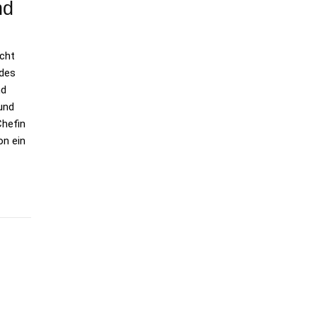
nd
icht
edes
nd
und
Chefin
on ein