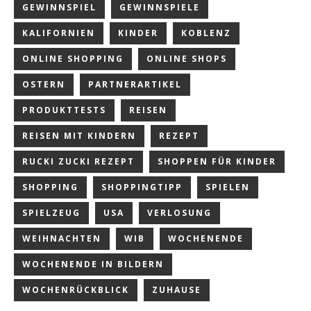
GEWINNSPIEL
GEWINNSPIELE
KALIFORNIEN
KINDER
KOBLENZ
ONLINE SHOPPING
ONLINE SHOPS
OSTERN
PARTNERARTIKEL
PRODUKTTESTS
REISEN
REISEN MIT KINDERN
REZEPT
RUCKI ZUCKI REZEPT
SHOPPEN FÜR KINDER
SHOPPING
SHOPPINGTIPP
SPIELEN
SPIELZEUG
USA
VERLOSUNG
WEIHNACHTEN
WIB
WOCHENENDE
WOCHENENDE IN BILDERN
WOCHENRÜCKBLICK
ZUHAUSE