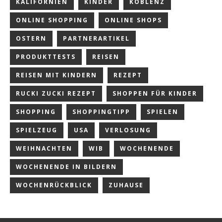
KALIFORNIEN
KINDER
KOBLENZ
ONLINE SHOPPING
ONLINE SHOPS
OSTERN
PARTNERARTIKEL
PRODUKTTESTS
REISEN
REISEN MIT KINDERN
REZEPT
RUCKI ZUCKI REZEPT
SHOPPEN FÜR KINDER
SHOPPING
SHOPPINGTIPP
SPIELEN
SPIELZEUG
USA
VERLOSUNG
WEIHNACHTEN
WIB
WOCHENENDE
WOCHENENDE IN BILDERN
WOCHENRÜCKBLICK
ZUHAUSE