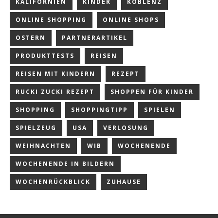
KALIFORNIEN
KINDER
KOBLENZ
ONLINE SHOPPING
ONLINE SHOPS
OSTERN
PARTNERARTIKEL
PRODUKTTESTS
REISEN
REISEN MIT KINDERN
REZEPT
RUCKI ZUCKI REZEPT
SHOPPEN FÜR KINDER
SHOPPING
SHOPPINGTIPP
SPIELEN
SPIELZEUG
USA
VERLOSUNG
WEIHNACHTEN
WIB
WOCHENENDE
WOCHENENDE IN BILDERN
WOCHENRÜCKBLICK
ZUHAUSE