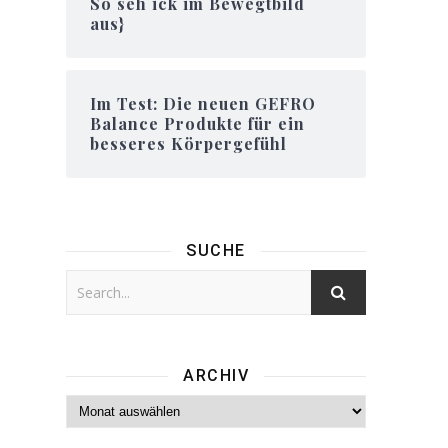
So seh ick im Bewegtbild
aus}
Im Test: Die neuen GEFRO
Balance Produkte für ein
besseres Körpergefühl
SUCHE
ARCHIV
Archiv