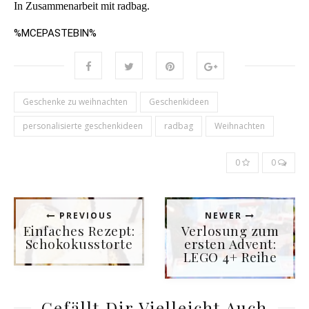
In Zusammenarbeit mit radbag.
%MCEPASTEBIN%
Geschenke zu weihnachten
Geschenkideen
personalisierte geschenkideen
radbag
Weihnachten
0
0
PREVIOUS
NEWER
Einfaches Rezept:
Verlosung zum
Schokokusstorte
ersten Advent:
LEGO 4+ Reihe
Gefällt Dir Vielleicht Auch