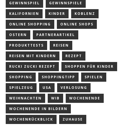
GEWINNSPIEL
GEWINNSPIELE
KALIFORNIEN
KINDER
KOBLENZ
ONLINE SHOPPING
ONLINE SHOPS
OSTERN
PARTNERARTIKEL
PRODUKTTESTS
REISEN
REISEN MIT KINDERN
REZEPT
RUCKI ZUCKI REZEPT
SHOPPEN FÜR KINDER
SHOPPING
SHOPPINGTIPP
SPIELEN
SPIELZEUG
USA
VERLOSUNG
WEIHNACHTEN
WIB
WOCHENENDE
WOCHENENDE IN BILDERN
WOCHENRÜCKBLICK
ZUHAUSE