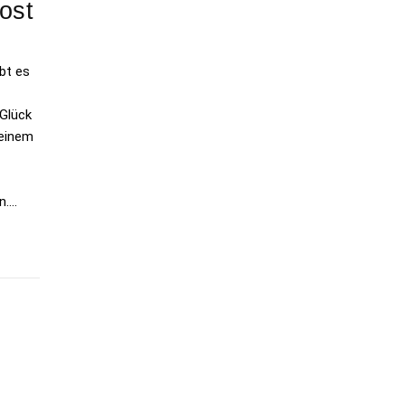
ost
ibt es
 Glück
 einem
n….