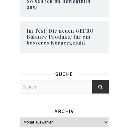
So seh ick im Bewegtbild
aus}
Im Test: Die neuen GEFRO
Balance Produkte für ein
besseres Körpergefühl
SUCHE
ARCHIV
Archiv