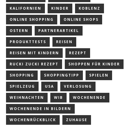
KALIFORNIEN
KINDER
KOBLENZ
ONLINE SHOPPING
ONLINE SHOPS
OSTERN
PARTNERARTIKEL
PRODUKTTESTS
REISEN
REISEN MIT KINDERN
REZEPT
RUCKI ZUCKI REZEPT
SHOPPEN FÜR KINDER
SHOPPING
SHOPPINGTIPP
SPIELEN
SPIELZEUG
USA
VERLOSUNG
WEIHNACHTEN
WIB
WOCHENENDE
WOCHENENDE IN BILDERN
WOCHENRÜCKBLICK
ZUHAUSE