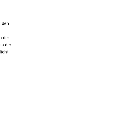
m
n den
n der
us der
licht