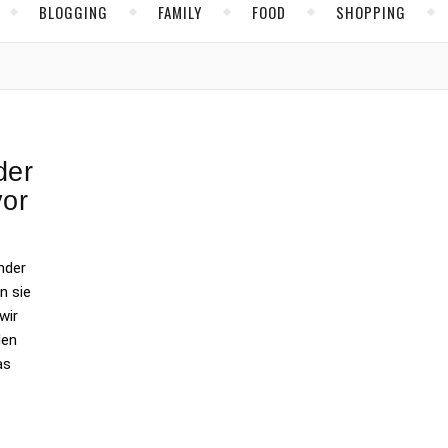
BLOGGING
FAMILY
FOOD
SHOPPING
der
vor
nder
n sie
wir
den
as