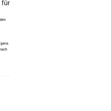
 für
 den
orgens
 nach