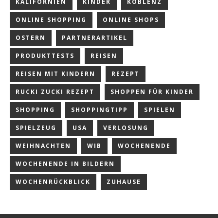
KALIFORNIEN
KINDER
KOBLENZ
ONLINE SHOPPING
ONLINE SHOPS
OSTERN
PARTNERARTIKEL
PRODUKTTESTS
REISEN
REISEN MIT KINDERN
REZEPT
RUCKI ZUCKI REZEPT
SHOPPEN FÜR KINDER
SHOPPING
SHOPPINGTIPP
SPIELEN
SPIELZEUG
USA
VERLOSUNG
WEIHNACHTEN
WIB
WOCHENENDE
WOCHENENDE IN BILDERN
WOCHENRÜCKBLICK
ZUHAUSE