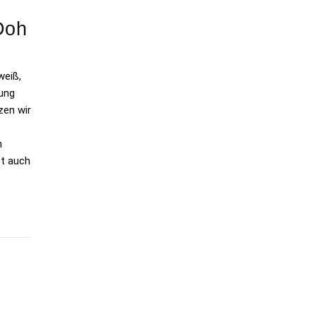
Doh
weiß,
gung
zen wir
m
st auch