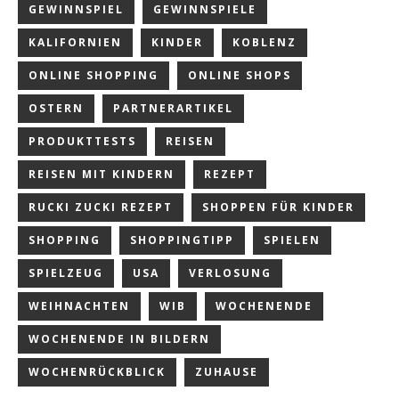
GEWINNSPIEL
GEWINNSPIELE
KALIFORNIEN
KINDER
KOBLENZ
ONLINE SHOPPING
ONLINE SHOPS
OSTERN
PARTNERARTIKEL
PRODUKTTESTS
REISEN
REISEN MIT KINDERN
REZEPT
RUCKI ZUCKI REZEPT
SHOPPEN FÜR KINDER
SHOPPING
SHOPPINGTIPP
SPIELEN
SPIELZEUG
USA
VERLOSUNG
WEIHNACHTEN
WIB
WOCHENENDE
WOCHENENDE IN BILDERN
WOCHENRÜCKBLICK
ZUHAUSE