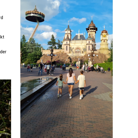
rd
ckt
 der