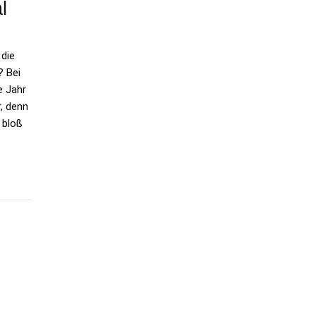
l
 die
? Bei
e Jahr
, denn
 bloß