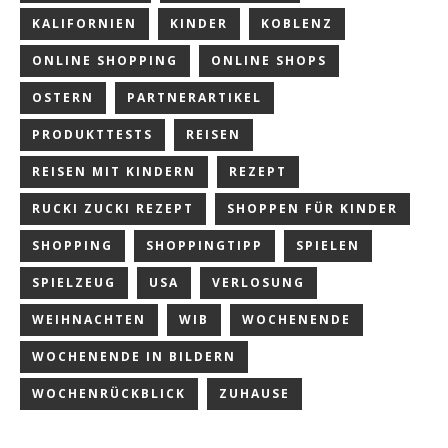
KALIFORNIEN
KINDER
KOBLENZ
ONLINE SHOPPING
ONLINE SHOPS
OSTERN
PARTNERARTIKEL
PRODUKTTESTS
REISEN
REISEN MIT KINDERN
REZEPT
RUCKI ZUCKI REZEPT
SHOPPEN FÜR KINDER
SHOPPING
SHOPPINGTIPP
SPIELEN
SPIELZEUG
USA
VERLOSUNG
WEIHNACHTEN
WIB
WOCHENENDE
WOCHENENDE IN BILDERN
WOCHENRÜCKBLICK
ZUHAUSE