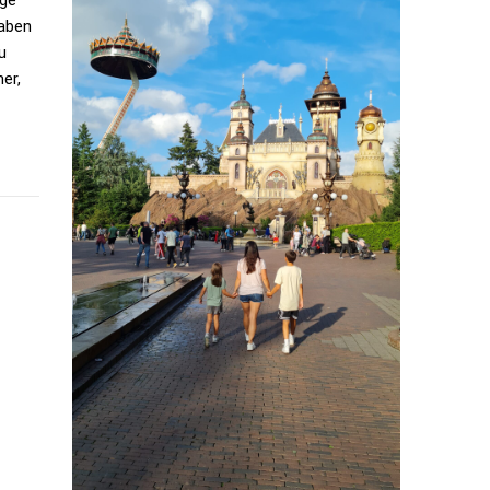
haben
u
er,