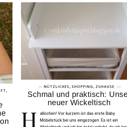
,
,
NÜTZLICHES
SHOPPING
ZUHAUSE
,
AFT
Schmal und praktisch: Unse
neuer Wickeltisch
e
H
ne
allöchen! Vor kurzem ist das erste Baby
von
Möbelstück bei uns eingezogen. Es ist ein
Wickeltisch und ich bin total verliebt, da ich la