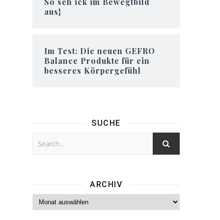
So seh ick im Bewegtbild
aus}
Im Test: Die neuen GEFRO
Balance Produkte für ein
besseres Körpergefühl
SUCHE
ARCHIV
Archiv