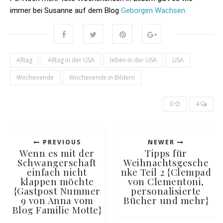
immer bei Susanne auf dem Blog
Geborgen Wachsen.
Alltag
Alltag in der USA
leben in der USA
USA
Wochenende
Wochenende in Bildern
0
4
PREVIOUS
NEWER
Wenn es mit der
Tipps für
Schwangerschaft
Weihnachtsgesche
einfach nicht
nke Teil 2 {Clempad
klappen möchte
von Clementoni,
{Gastpost Nummer
personalisierte
9 von Anna vom
Bücher und mehr}
Blog Familie Motte}