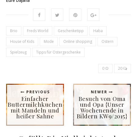
Eure Dajana
Brio
Freds World
Geschenketipp
Haba
House of Kids
Mode
Online shopping
Ostern
Spielzeug
Tipps für Ostergeschenke
0
20
PREVIOUS
NEWER
Einfacher
Besuch von Oma
Buttermilchkuchen
und Opa {Unser
mit Mandeln und
Wochenende in
heißer Sahne
Bildern KW9/2015}