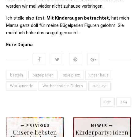
werden wir mal wieder nicht zuhause verbringen.
Ich stelle also fest:
Mit Kinderaugen betrachtet,
hat mich
Mama ganz doll für meine Bügelperlen Figuren gelohnt. Sie
meint ich habe das so gut gemacht.
Eure Dajana
basteln
bügelperlen
spielplatz
unser haus
Wochenende
Wochenende in Bildern
zuhause
0
2
PREVIOUS
NEWER
Unsere liebsten
Kinderparty: Ideen