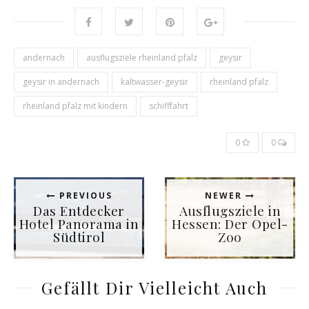
andernach
ausflugsziele rheinland pfalz
geysir
geysir in andernach
kaltwasser-geysir
rheinland pfalz
rheinland pfalz mit kindern
schifffahrt
0
0
PREVIOUS
NEWER
Das Entdecker
Ausflugsziele in
Hotel Panorama in
Hessen: Der Opel-
Südtirol
Zoo
Gefällt Dir Vielleicht Auch