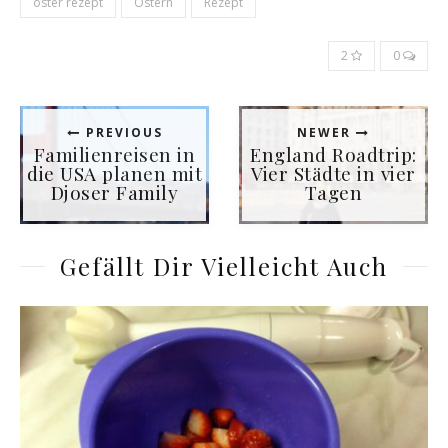
oster rezept
Ostern
Rezept
2
0
PREVIOUS
NEWER
Familienreisen in
England Roadtrip:
die USA planen mit
Vier Städte in vier
Djoser Family
Tagen
Gefällt Dir Vielleicht Auch