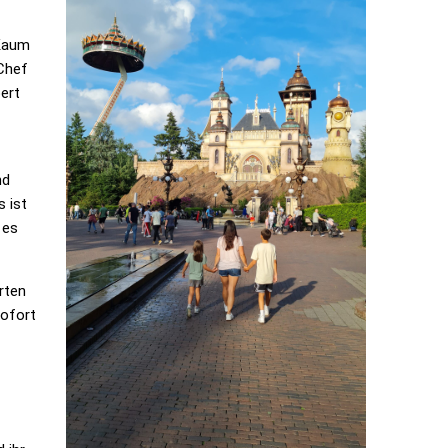
 Kaum
 Chef
bert
nd
s ist
 es
rten
sofort