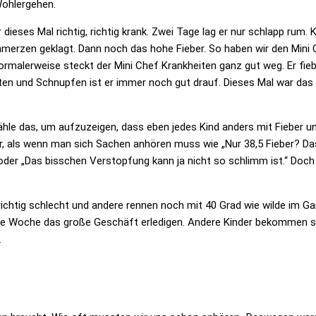
Wohlergehen.
 dieses Mal richtig, richtig krank. Zwei Tage lag er nur schlapp rum.
merzen geklagt. Dann noch das hohe Fieber. So haben wir den Mini
 Normalerweise steckt der Mini Chef Krankheiten ganz gut weg. Er fie
ten und Schnupfen ist er immer noch gut drauf. Dieses Mal war das
ähle das, um aufzuzeigen, dass eben jedes Kind anders mit Fieber u
er, als wenn man sich Sachen anhören muss wie
„Nur 38,5 Fieber? Da
oder
„Das bisschen Verstopfung kann ja nicht so schlimm ist.“
Doch
richtig schlecht und andere rennen noch mit 40 Grad wie wilde im Ga
 die Woche das große Geschäft erledigen. Andere Kinder bekommen 
.