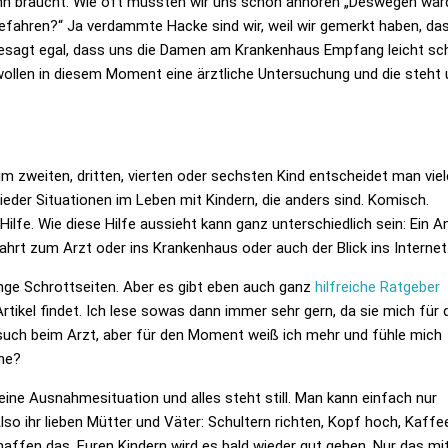
ann braucht. Wie oft mussten wir uns schon anhören
„Deswegen ward
gefahren?“
Ja verdammte Hacke sind wir, weil wir gemerkt haben, da
 gesagt egal, dass uns die Damen am Krankenhaus Empfang leicht sc
llen in diesem Moment eine ärztliche Untersuchung und die steht 
im zweiten, dritten, vierten oder sechsten Kind entscheidet man viel
eder Situationen im Leben mit Kindern, die anders sind. Komisch.
lfe. Wie diese Hilfe aussieht kann ganz unterschiedlich sein: Ein A
Fahrt zum Arzt oder ins Krankenhaus oder auch der Blick ins Internet
enge Schrottseiten. Aber es gibt eben auch ganz
hilfreiche Ratgeber
tikel findet. Ich lese sowas dann immer sehr gern, da sie mich für 
esuch beim Arzt, aber für den Moment weiß ich mehr und fühle mich
ine?
eine Ausnahmesituation und alles steht still. Man kann einfach nur
so ihr lieben Mütter und Väter: Schultern richten, Kopf hoch, Kaffe
haffen das. Euren Kindern wird es bald wieder gut gehen. Nur das m