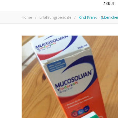
ABOUT
Home
/
Erfahrungsberichte
/
Kind Krank = (elterlicher