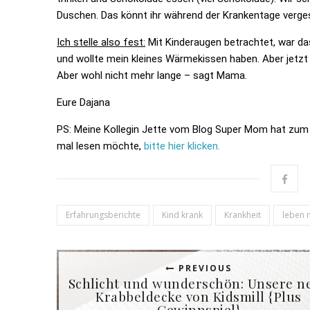
Duschen. Das könnt ihr während der Krankentage verges
Ich stelle also fest:
Mit Kinderaugen
betrachtet, war da
und wollte mein kleines Wärmekissen haben. Aber jetzt
Aber wohl nicht mehr lange – sagt Mama.
Eure Dajana
PS: Meine Kollegin Jette vom Blog Super Mom hat zum 
mal lesen möchte,
bitte hier klicken.
Erfahrungsberichte
Kind krank
Krankheit
leben m
PREVIOUS
Schlicht und wunderschön: Unsere n
Krabbeldecke von Kidsmill {Plus
Gewinnspiel}