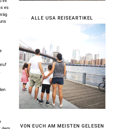
 ihr
ss es
hräg
ALLE USA REISEARTIKEL
uns
e
nruf
.
den
e
VON EUCH AM MEISTEN GELESEN
it dem