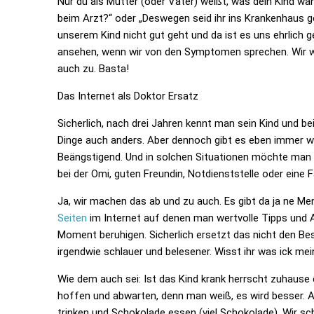
Nur du als Mutter (oder Vater) weißt, was dein Kind w
beim Arzt?“
oder
„Deswegen seid ihr ins Krankenhaus 
unserem Kind nicht gut geht und da ist es uns ehrlich
ansehen, wenn wir von den Symptomen sprechen. Wir wo
auch zu. Basta!
Das Internet als Doktor Ersatz
Sicherlich, nach drei Jahren kennt man sein Kind und be
Dinge auch anders. Aber dennoch gibt es eben immer wi
Beängstigend. Und in solchen Situationen möchte man Hi
bei der Omi, guten Freundin, Notdienststelle oder eine 
Ja, wir machen das ab und zu auch. Es gibt da ja ne M
Seiten
im Internet auf denen man wertvolle Tipps und Ar
Moment beruhigen. Sicherlich ersetzt das nicht den B
irgendwie schlauer und belesener. Wisst ihr was ick me
Wie dem auch sei: Ist das Kind krank herrscht zuhause 
hoffen und abwarten, denn man weiß, es wird besser. Al
trinken und Schokolade essen (viel Schokolade). Wir sc