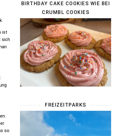
BIRTHDAY CAKE COOKIES WIE BEI
CRUMBL COOKIES
k.
 ist
 sich
 man
t
fung
FREIZEITPARKS
en.
ber
as so