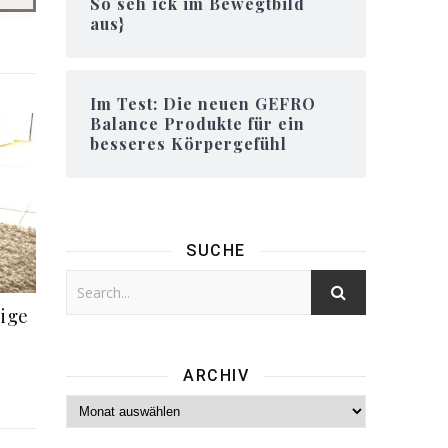
So seh ick im Bewegtbild
aus}
Im Test: Die neuen GEFRO
Balance Produkte für ein
besseres Körpergefühl
SUCHE
eige
ARCHIV
Archiv