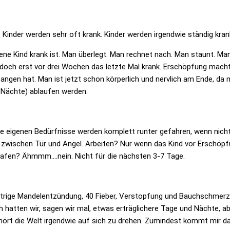
 Kinder werden sehr oft krank. Kinder werden irgendwie ständig kran
ne Kind krank ist. Man überlegt. Man rechnet nach. Man staunt. Man
 doch erst vor drei Wochen das letzte Mal krank. Erschöpfung macht
fangen hat. Man ist jetzt schon körperlich und nervlich am Ende, da
 Nächte) ablaufen werden.
 Die eigenen Bedürfnisse werden komplett runter gefahren, wenn nich
 zwischen Tür und Angel. Arbeiten? Nur wenn das Kind vor Erschöp
lafen? Ähmmm….nein. Nicht für die nächsten 3-7 Tage.
 Eitrige Mandelentzündung, 40 Fieber, Verstopfung und Bauchschmerz
 hatten wir, sagen wir mal, etwas erträglichere Tage und Nächte, a
 hört die Welt irgendwie auf sich zu drehen. Zumindest kommt mir d