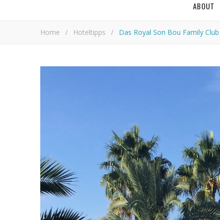
ABOUT
Home
/
Hoteltipps
/
Das Royal Son Bou Family Club