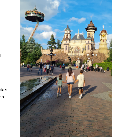
f
cker
ch