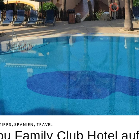
,
,
TIPPS
SPANIEN
TRAVEL
u Family Club Hotel au